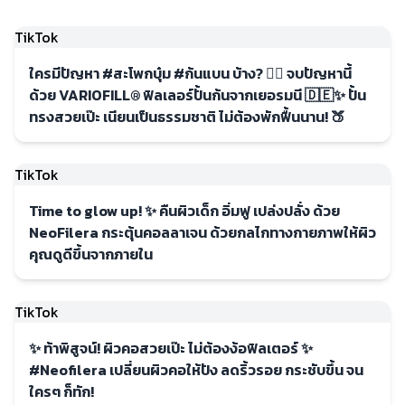
TikTok
ใครมีปัญหา #สะโพกบุ๋ม #ก้นแบน บ้าง? 🙋‍♀️ จบปัญหานี้
ด้วย VARIOFILL® ฟิลเลอร์ปั้นก้นจากเยอรมนี 🇩🇪✨ ปั้น
ทรงสวยเป๊ะ เนียนเป็นธรรมชาติ ไม่ต้องพักฟื้นนาน! 🍑
TikTok
Time to glow up! ✨ คืนผิวเด็ก อิ่มฟู เปล่งปลั่ง ด้วย
NeoFilera กระตุ้นคอลลาเจน ด้วยกลไกทางกายภาพให้ผิว
คุณดูดีขึ้นจากภายใน
TikTok
✨ ท้าพิสูจน์! ผิวคอสวยเป๊ะ ไม่ต้องง้อฟิลเตอร์ ✨
#Neofilera เปลี่ยนผิวคอให้ปัง ลดริ้วรอย กระชับขึ้น จน
ใครๆ ก็ทัก!