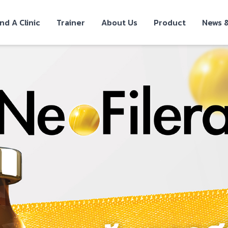
ind A Clinic
Trainer
About Us
Product
News &