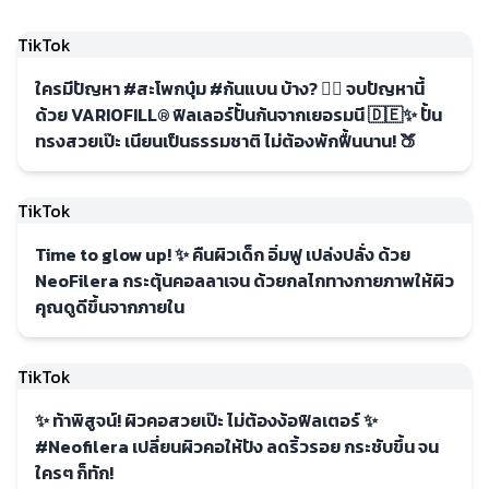
TikTok
ใครมีปัญหา #สะโพกบุ๋ม #ก้นแบน บ้าง? 🙋‍♀️ จบปัญหานี้
ด้วย VARIOFILL® ฟิลเลอร์ปั้นก้นจากเยอรมนี 🇩🇪✨ ปั้น
ทรงสวยเป๊ะ เนียนเป็นธรรมชาติ ไม่ต้องพักฟื้นนาน! 🍑
TikTok
Time to glow up! ✨ คืนผิวเด็ก อิ่มฟู เปล่งปลั่ง ด้วย
NeoFilera กระตุ้นคอลลาเจน ด้วยกลไกทางกายภาพให้ผิว
คุณดูดีขึ้นจากภายใน
TikTok
✨ ท้าพิสูจน์! ผิวคอสวยเป๊ะ ไม่ต้องง้อฟิลเตอร์ ✨
#Neofilera เปลี่ยนผิวคอให้ปัง ลดริ้วรอย กระชับขึ้น จน
ใครๆ ก็ทัก!