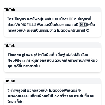
TikTok
ใครมีปัญหา #สะโพกบุ๋ม #ก้นแบน บ้าง? 🙋‍♀️ จบปัญหานี้
ด้วย VARIOFILL® ฟิลเลอร์ปั้นก้นจากเยอรมนี 🇩🇪✨ ปั้น
ทรงสวยเป๊ะ เนียนเป็นธรรมชาติ ไม่ต้องพักฟื้นนาน! 🍑
TikTok
Time to glow up! ✨ คืนผิวเด็ก อิ่มฟู เปล่งปลั่ง ด้วย
NeoFilera กระตุ้นคอลลาเจน ด้วยกลไกทางกายภาพให้ผิว
คุณดูดีขึ้นจากภายใน
TikTok
✨ ท้าพิสูจน์! ผิวคอสวยเป๊ะ ไม่ต้องง้อฟิลเตอร์ ✨
#Neofilera เปลี่ยนผิวคอให้ปัง ลดริ้วรอย กระชับขึ้น จน
ใครๆ ก็ทัก!