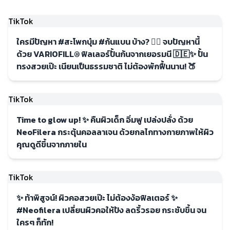
TikTok
ใครมีปัญหา #สะโพกบุ๋ม #ก้นแบน บ้าง? 🙋‍♀️ จบปัญหานี้
ด้วย VARIOFILL® ฟิลเลอร์ปั้นก้นจากเยอรมนี 🇩🇪✨ ปั้น
ทรงสวยเป๊ะ เนียนเป็นธรรมชาติ ไม่ต้องพักฟื้นนาน! 🍑
TikTok
Time to glow up! ✨ คืนผิวเด็ก อิ่มฟู เปล่งปลั่ง ด้วย
NeoFilera กระตุ้นคอลลาเจน ด้วยกลไกทางกายภาพให้ผิว
คุณดูดีขึ้นจากภายใน
TikTok
✨ ท้าพิสูจน์! ผิวคอสวยเป๊ะ ไม่ต้องง้อฟิลเตอร์ ✨
#Neofilera เปลี่ยนผิวคอให้ปัง ลดริ้วรอย กระชับขึ้น จน
ใครๆ ก็ทัก!