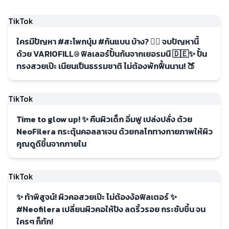
TikTok
ใครมีปัญหา #สะโพกบุ๋ม #ก้นแบน บ้าง? 🙋‍♀️ จบปัญหานี้
ด้วย VARIOFILL® ฟิลเลอร์ปั้นก้นจากเยอรมนี 🇩🇪✨ ปั้น
ทรงสวยเป๊ะ เนียนเป็นธรรมชาติ ไม่ต้องพักฟื้นนาน! 🍑
TikTok
Time to glow up! ✨ คืนผิวเด็ก อิ่มฟู เปล่งปลั่ง ด้วย
NeoFilera กระตุ้นคอลลาเจน ด้วยกลไกทางกายภาพให้ผิว
คุณดูดีขึ้นจากภายใน
TikTok
✨ ท้าพิสูจน์! ผิวคอสวยเป๊ะ ไม่ต้องง้อฟิลเตอร์ ✨
#Neofilera เปลี่ยนผิวคอให้ปัง ลดริ้วรอย กระชับขึ้น จน
ใครๆ ก็ทัก!